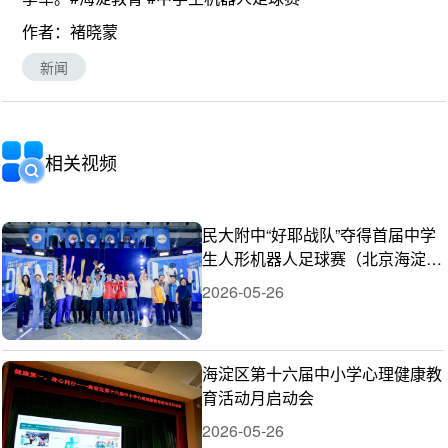
作者：褚晓蒙
新闻
相关视频
民大附中“好耶战队”夺得首届中学
生人形机器人足球赛（北京海淀）
总冠军
2026-05-26
海淀区第十六届中小学心理健康教
育活动月启动会
2026-05-26