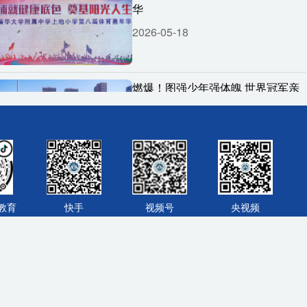
华
2026-05-18
燃爆！图强少年强体魄 世界冠军亲
临助阵
2026-05-18
第三届红英少年商学院商业创新峰
会举行
教育
快手
视频号
央视频
2026-04-21
理工附中学子科创成果惊艳亮相，
京ICP备2022005262号-1
京公网安备 11010802028417号
海淀解锁 “新域新质” 育人新生态