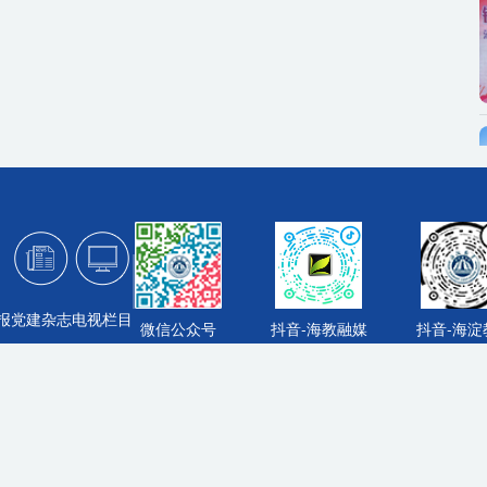
报
党建杂志
电视栏目
微信公众号
抖音-海教融媒
抖音-海淀