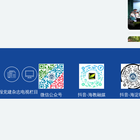
报
党建杂志
电视栏目
微信公众号
抖音-海教融媒
抖音-海淀