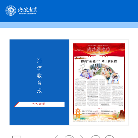
海
淀
教
育
报
2022第7期