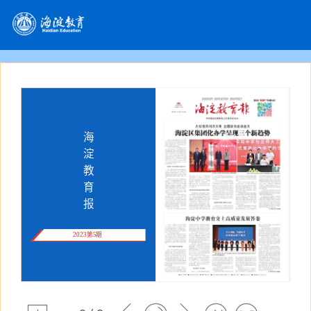
海
淀
教
育
报
2023第5期