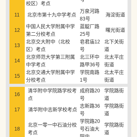
校区）考点
万泉河路
11
北京市第十九中学考点
海淀街道
83号
中国人民大学附属中学
蓝靛厂路
12
曙光街道
第二分校考点
25号
北京交大附中（北校
皂君庙12
北下关街
13
区）考点
号
道
北京师范大学第三附属
北三环中
北太平庄
14
中学考点
路甲36号
街道
北京交通大学附属中学
学院南路
北太平庄
15
分校考点
1号
街道
清华附中学院路学校考
成府路20
学院路街
16
点
号
道
志新路36
学院路街
17
清华附中志新学校考点
号
道
学院路20
北京一零一中石油分校
学院路街
18
号石油大
考点
道
院内