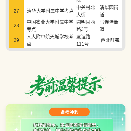
院
中关村北
清华园街
27
清华大学附属中学考点
大街
道
中国农业大学附属中学
圆明园西
马连洼街
28
考点
路3号
道
人大附中航天城学校考
友谊路
29
西北旺镇
点
111号