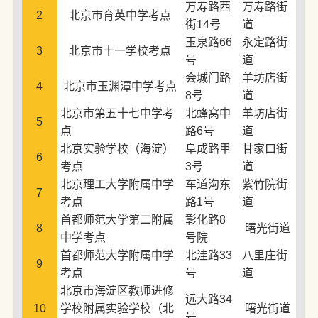
万寿路西
万寿路街
2
北京市育英中学考点
街14号
道
玉泉路66
永定路街
3
北京市十一学校考点
号
道
会城门路
羊坊店街
4
北京市玉渊潭中学考点
8号
道
北京市第五十七中学考
北蜂窝中
羊坊店街
5
点
路6号
道
北京实验学校（海淀）
阜成路甲
甘家口街
6
考点
3号
道
北京理工大学附属中学
车道沟东
紫竹院街
7
考点
路1号
道
首都师范大学第二附属
彰化路8
8
曙光街道
中学考点
号院
首都师范大学附属中学
北洼路33
八里庄街
9
考点
号
道
北京市海淀区教师进修
远大路34
10
学校附属实验学校（北
曙光街道
号