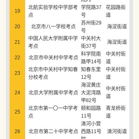
北航实验学校中学部考
学院路37
花园路街
19
点
号
道
苏州街29
20
北京市八一学校考点
海淀街道
号
中国人民大学附属中学
中关村大
21
海淀街道
考点
街37号
科学院南
中关村街
22
北京市中关村中学考点
路甲14号
道
北京市中关村中学知春
知春东里
中关村街
23
分校考点
12号
道
海淀黄庄
中关村街
24
北京大学附属中学考点
大泥湾路
道
甲82号
北京市第一〇一中学考
颐和园路
青龙桥街
25
点
11号
道
清河小营
26
北京市第二十中学考点
西路11号
清河街道