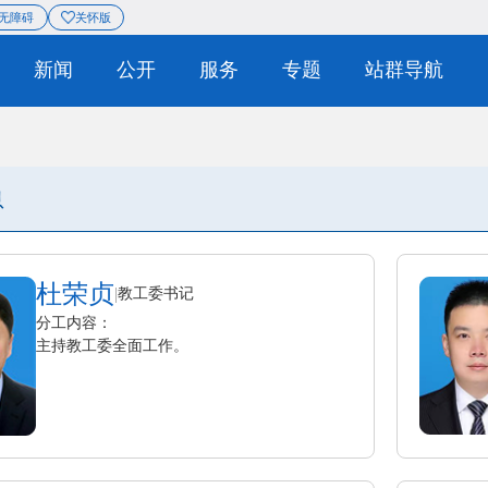
息
站群导航
无障碍
关怀版
|
概况
新闻
公开
服务
息
杜荣贞
|
教工委书记
分工内容：
主持教工委全面工作。