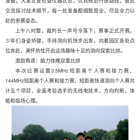
准备。大家反复检查仪器状态，认真规划行进路线，彼此
交流探讨战术细节，每一处准备都细致周全，尽显全力以
赴的参赛姿态。
上午八时整，裁判长一声号令落下，赛事正式开赛。
少年们身姿矫健，手持测向机快步出发，向着园区各处点
位奔赴，满怀热忱开启这场趣味十足的测向探索比拼。
激励角逐：脑力体魄双重比拼
本次比赛设置3.5MHz短距离个人赛和接力赛、
144MHz短距离个人赛和接力赛、短距离快速测向个人赛共
计五个项目，全面考验选手的无线电技术、方向判断、体
能和临场心理。