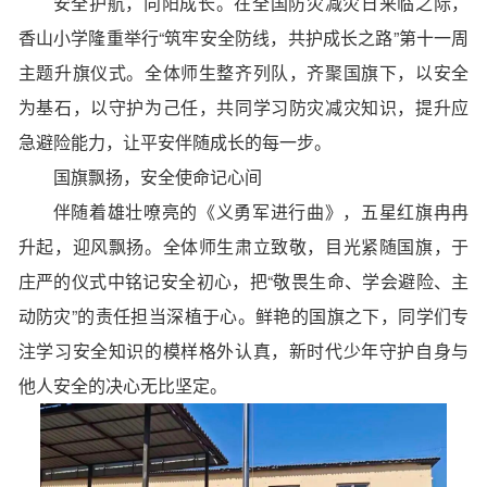
安全护航，向阳成长。在全国防灾减灾日来临之际，
香山小学隆重举行“筑牢安全防线，共护成长之路”第十一周
主题升旗仪式。全体师生整齐列队，齐聚国旗下，以安全
为基石，以守护为己任，共同学习防灾减灾知识，提升应
急避险能力，让平安伴随成长的每一步。
国旗飘扬，安全使命记心间
伴随着雄壮嘹亮的《义勇军进行曲》，五星红旗冉冉
升起，迎风飘扬。全体师生肃立致敬，目光紧随国旗，于
庄严的仪式中铭记安全初心，把“敬畏生命、学会避险、主
动防灾”的责任担当深植于心。鲜艳的国旗之下，同学们专
注学习安全知识的模样格外认真，新时代少年守护自身与
他人安全的决心无比坚定。