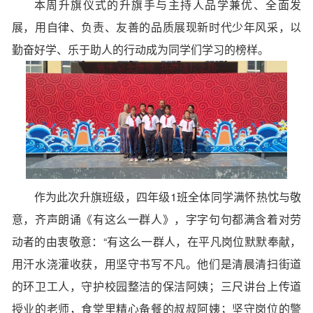
本周升旗仪式的升旗手与主持人品学兼优、全面发
展，用自律、负责、友善的品质展现新时代少年风采，以
勤奋好学、乐于助人的行动成为同学们学习的榜样。
作为此次升旗班级，四年级1班全体同学满怀热忱与敬
意，齐声朗诵《有这么一群人》，字字句句都满含着对劳
动者的由衷敬意：“有这么一群人，在平凡岗位默默奉献，
用汗水浇灌收获，用坚守书写不凡。他们是清晨清扫街道
的环卫工人，守护校园整洁的保洁阿姨；三尺讲台上传道
授业的老师，食堂里精心备餐的叔叔阿姨；坚守岗位的警