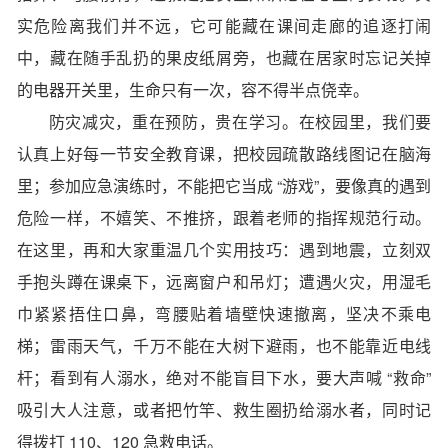
实危险离我们并不远，它可能藏在课间走廊的追逐打闹
中，藏在随手乱扔的果皮纸屑旁，也藏在居家时忘记关掉
的电器开关里，生命只有一次，容不得半点侥幸。
防灾减灾，重在预防，贵在学习。在校园里，我们要
认真上好每一节安全教育课，把校园疏散路线图记在脑海
里；参加应急演练时，不能把它当成 “游戏”，要像真的遇到
危险一样，不嬉笑、不推挤，跟着老师的指挥规范行动。
在这里，再和大家重温几个实用技巧：遇到地震，立刻双
手抱头蹲在课桌下，远离窗户和吊灯；遭遇火灾，用湿毛
巾紧紧捂住口鼻，弯腰贴着墙壁快速撤离，坚决不乘电
梯；雷雨天气，千万不能在大树下避雨，也不能靠近电线
杆；看到有人溺水，绝对不能盲目下水，要大声喊 “救命”
吸引大人注意，或者把竹竿、救生圈扔给溺水者，同时记
得拨打 110、120 急救电话。