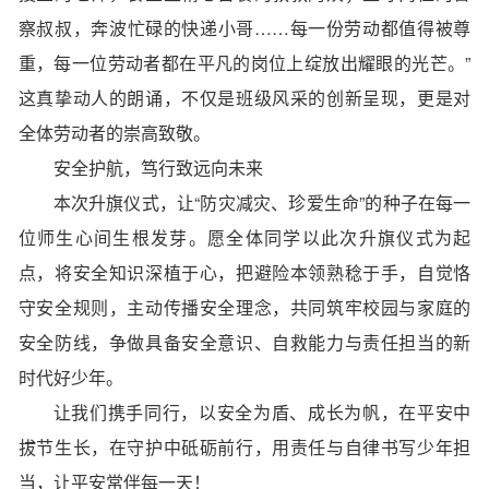
察叔叔，奔波忙碌的快递小哥……每一份劳动都值得被尊
重，每一位劳动者都在平凡的岗位上绽放出耀眼的光芒。”
这真挚动人的朗诵，不仅是班级风采的创新呈现，更是对
全体劳动者的崇高致敬。
安全护航，笃行致远向未来
本次升旗仪式，让“防灾减灾、珍爱生命”的种子在每一
位师生心间生根发芽。愿全体同学以此次升旗仪式为起
点，将安全知识深植于心，把避险本领熟稔于手，自觉恪
守安全规则，主动传播安全理念，共同筑牢校园与家庭的
安全防线，争做具备安全意识、自救能力与责任担当的新
时代好少年。
让我们携手同行，以安全为盾、成长为帆，在平安中
拔节生长，在守护中砥砺前行，用责任与自律书写少年担
当，让平安常伴每一天！