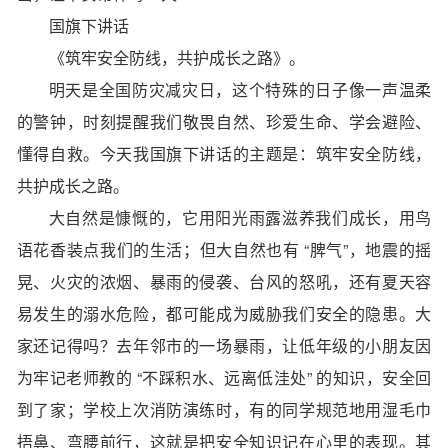
国旗下讲话
《筑牢安全防线，共护成长之路》。
明天是
全国防灾减灾日
，这个特殊的日子像一声温柔
的警钟，时刻提醒我们
敬畏自然、珍爱生命、学会避险、
懂得自救
。今天我国旗下讲话的主题是：筑牢安全防线，
共护成长之路。
大自然是慷慨的，它用阳光雨露滋养我们成长，用鸟
语花香装点我们的生活；但大自然也有 “脾气”，地震的摇
晃、火灾的浓烟、暴雨的侵袭、台风的怒吼，还有夏天容
易发生的溺水危险，都可能成为威胁我们安全的隐患。大
家还记得吗？去年邻市的一场暴雨，让低年级的小朋友因
为牢记老师教的 “不踩积水、远离低洼处” 的知识，安全回
到了家；学校上次消防演练时，有的同学规范地用湿毛巾
捂鼻、弯腰前行，这就是把安全知识记在心里的表现。其