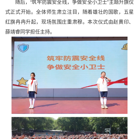
随后，“筑牢防震安全线，争做安全小卫士”主题升旗仪
式正式开始。全体师生肃立注目，随着雄壮的国歌，五星
红旗冉冉升起，现场氛围庄重肃穆。本次仪式由赵黄印、
薛靖睿同学担任主持。