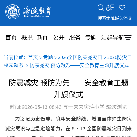
搜索
无障碍
关怀版
首页
概况
新闻
公开
服务
专题
站群导航
当前位置：
>
>
>
首页
专题
2026全国防灾减灾日
2026防灾日
> 防震减灾 预防为先——安全教育主题升旗仪式
校园动态
防震减灾 预防为先——安全教育主题
升旗仪式
时间:2026-05-13 08:43
五一未来实验小学
52次浏览
为铭记历史伤痛，筑牢安全防线，增强全体师生防灾
减灾意识与应急避险能力，在 5・12 全国防震减灾日到来