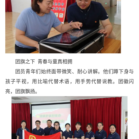
团旗之下
青春与童真相拥
团员青年们始终面带微笑、耐心讲解。他们蹲下身与
孩子平视，用比喻代替术语，用手势代替说教。团徽闪
亮，团旗飘扬。