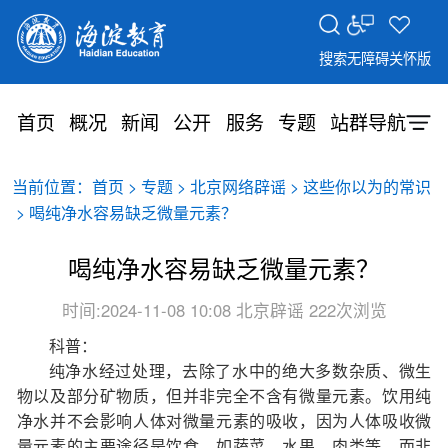
搜索
无障碍
关怀版
首页
概况
新闻
公开
服务
专题
站群导航
当前位置：
>
>
>
首页
专题
北京网络辟谣
这些你以为的常识
> 喝纯净水容易缺乏微量元素？
喝纯净水容易缺乏微量元素？
时间:2024-11-08 10:08
北京辟谣
222次浏览
科普：
纯净水经过处理，去除了水中的绝大多数杂质、微生
物以及部分矿物质，但并非完全不含有微量元素。饮用纯
净水并不会影响人体对微量元素的吸收，因为人体吸收微
量元素的主要途径是饮食，如蔬菜、水果、肉类等，而非