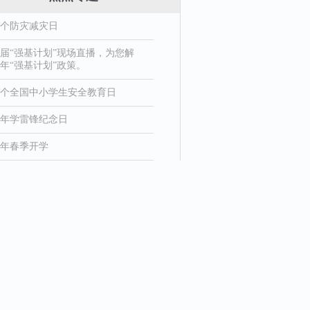
8个防灾减灾日
届“强基计划”现场直播，为您解
年“强基计划”政策。
1个全国中小学生安全教育日
26年学雷锋纪念日
26年春季开学