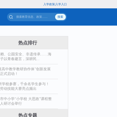
入
专题
站群导航
热点排行
依赖、公园安全、非遗传承……海
子以青春建言，深耕民...
技高中教学教研协作体”创新发展
正式启动！
1所学校参赛，千余名学生参与！
劳动技能大赛亮点频出
市中小学“小学校 大思政”课程整
人研讨会举行
热点专题