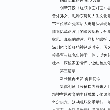
感悟长征精神·汲取力量
创新开设《红领巾面对面》
曾外孙女、毛泽东诗词人生文化
韦三位革命先辈后人走进队课现
情追忆革命岁月的艰苦历程，分
家风。真挚的讲述、恳切的嘱托
深刻体会长征精神跨越时空、历
粹美育与红色史诗于一体，以婉
壮举、厚植家国情怀，让红色文
第三篇章
新长征再出发·勇担使命
集体朗诵《长征接力有来人
精神主题教育的丰硕成果，传递
坚定信念。活动现场隆重举行一