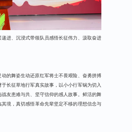
层递进、沉浸式带领队员感悟长征伟力、汲取奋进
灵动的舞姿生动还原红军将士不畏艰险、奋勇拼搏
材于长征草地行军真实故事，以小小行军锅为切入
与战友患难与共、坚守信仰的感人故事。鲜活的舞
临其境，真切感悟革命先辈坚定不移的理想信念与