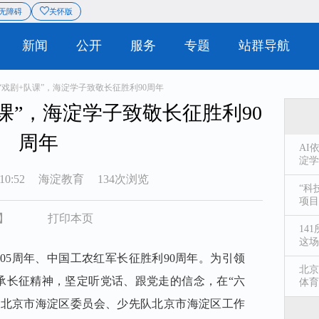
息
站群导航
无障碍
关怀版
|
概况
新闻
公开
服务
“戏剧+队课”，海淀学子致敬长征胜利90周年
课”，海淀学子致敬长征胜利90
周年
AI
淀学
10:52
海淀教育
134次浏览
“科
项目
】
打印本页
14
这场
105周年、中国工农红军长征胜利90周年。为引领
北京
承长征精神，坚定听党话、跟党走的信念，在“六
体育
团北京市海淀区委员会、少先队北京市海淀区工作