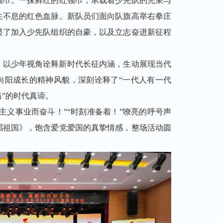
领巾。一抹鲜红的红领巾，承载着少先队的光荣与
生不息的红色血脉。新队员们面向队旗高举右拳庄
显了加入少先队组织的自豪，以及立志奋进新征程
》以少年视角诠释新时代长征内涵，生动展现当代
向阳成长的精神风貌，深刻诠释了“一代人有一代
”的时代真谛。
主义事业而奋斗！”“时刻准备着！”嘹亮的呼号声
唱祖国》，饱含爱党爱国的真挚情感，整场活动圆