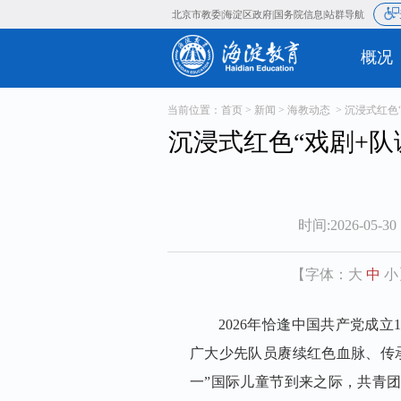
北京市教委
海淀区政府
国务院信
|
|
当前位置：
首页
>
新闻
>
海教动态
> 沉浸式红色
沉浸式红色“戏剧+队
时间:2026-05-30 
【字体：
大
中
小
2026年恰逢中国共产党成立
广大少先队员赓续红色血脉、传
一”国际儿童节到来之际，共青