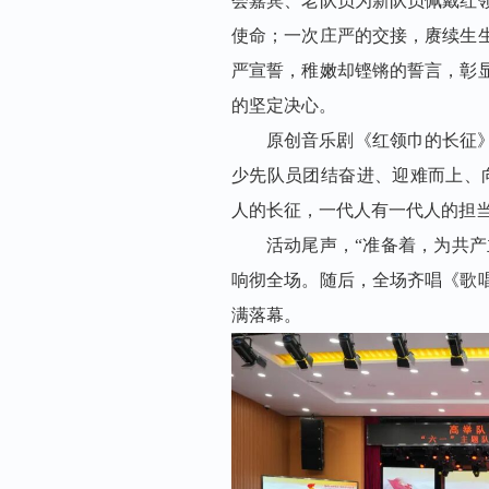
会嘉宾、老队员为新队员佩戴红
使命；一次庄严的交接，赓续生
严宣誓，稚嫩却铿锵的誓言，彰
的坚定决心。
原创音乐剧《红领巾的长征
少先队员团结奋进、迎难而上、
人的长征，一代人有一代人的担当
活动尾声，“准备着，为共产
响彻全场。随后，全场齐唱《歌
满落幕。