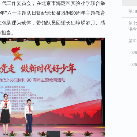
一代工作委员会，在北京市海淀区实验小学联合举
第1
少年”六一主题队日暨纪念长征胜利90周年主题教育
红色队课为载体，带领队员回望长征峥嵘岁月、感
第七
读今
命担当。
第3
20
20