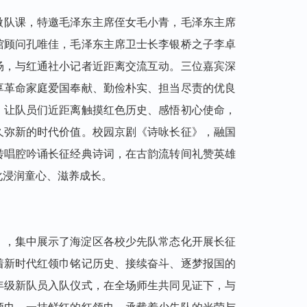
微队课，特邀毛泽东主席侄女毛小青，毛泽东主席
馆顾问孔唯佳，毛泽东主席卫士长李银桥之子李卓
场，与红通社小记者近距离交流互动。三位嘉宾深
享革命家庭爱国奉献、勤俭朴实、担当尽责的优良
，让队员们近距离触摸红色历史、感悟初心使命，
久弥新的时代价值。校园京剧《诗咏长征》，融国
转唱腔吟诵长征经典诗词，在古韵流转间礼赞英雄
化浸润童心、滋养成长。
》，集中展示了海淀区各校少先队常态化开展长征
着新时代红领巾铭记历史、接续奋斗、逐梦报国的
年级新队员入队仪式，在全场师生共同见证下，与