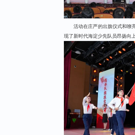
活动在庄严的出旗仪式和嘹
现了新时代海淀少先队员昂扬向