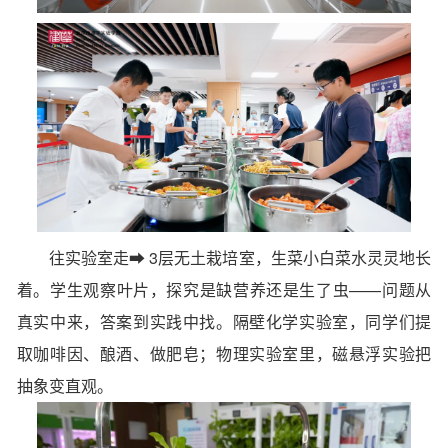
往实验室走➡ 3层
无土栽培室
，生菜小白菜水灵灵地长
着。学生观察叶片，探究是缺营养还是生了虫——问题从
真实中来，答案到实践中找。隔壁
化学实验室
，同学们提
取咖啡因、酿酒、做肥皂；
物理实验室
里，磁悬浮实验把
抽象变直观。