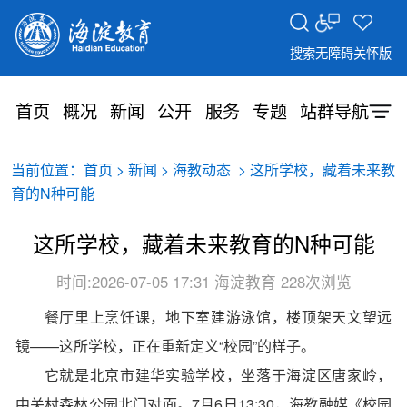
搜索
无障碍
关怀版
首页
概况
新闻
公开
服务
专题
站群导航
当前位置：
>
>
> 这所学校，藏着未来教
首页
新闻
海教动态
育的N种可能
这所学校，藏着未来教育的N种可能
时间:2026-07-05 17:31
海淀教育
228次浏览
餐厅里上烹饪课，地下室建游泳馆，楼顶架天文望远
镜——
这所学校，正在重新定义“校园”的样子。
它就是北京市建华实验学校，坐落于海淀区唐家岭，
中关村森林公园北门对面。7月6日13:30，海教融媒《校园