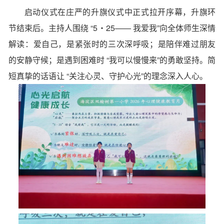
启动仪式在庄严的升旗仪式中正式拉开序幕，升旗环
节结束后。主持人围绕 “5・25—— 我爱我”向全体师生深情
解读：爱自己，是紧张时的三次深呼吸；是陪伴难过朋友
的安静守候；是遇到困难时 “我可以慢慢来”的勇敢坚持。简
短真挚的话语让 “关注心灵、守护心光”的理念深入人心。