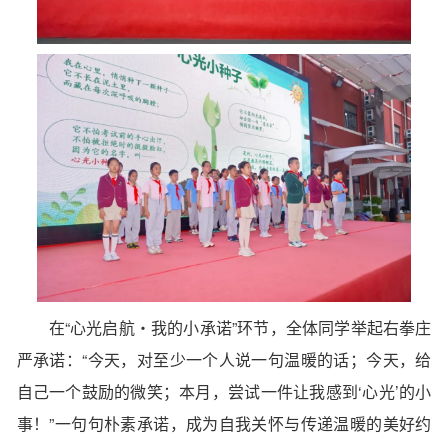
在“心光启航・我的小承诺”环节，全体同学举起右拳庄
严承诺：“今天，对至少一个人说一句温暖的话；今天，给
自己一个鼓励的微笑；本月，尝试一件让我感到‘心光’的小
事！”一句句朴素承诺，成为自我关怀与传递温暖的美好约