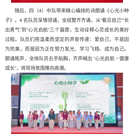
随后，四（4）中队带来精心编排的诗朗诵《心光小种
子》。4 名队员深情领诵，全班整齐齐诵，从“看见自己”“长
出勇气”到“心光启航”三个篇章，生动诠释心灵成长的美好
过程。队员们用温柔而坚定的声音传递：爱自己，不是因
为完美，而是因为正在努力发光、学习飞翔、成为自己。
朗诵尾声，全体队员右手贴胸，齐声喊出 “心光启航・健康
成长”，将现场氛围推向高潮。