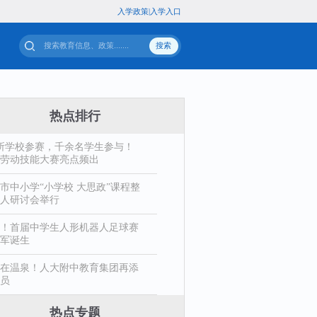
入
专题
站群导航
热点排行
1所学校参赛，千余名学生参与！
劳动技能大赛亮点频出
市中小学“小学校 大思政”课程整
人研讨会举行
！首届中学生人形机器人足球赛
军诞生
在温泉！人大附中教育集团再添
员
热点专题