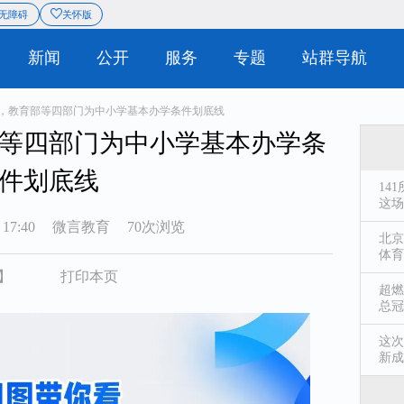
息
站群导航
无障碍
关怀版
|
概况
新闻
公开
服务
看，教育部等四部门为中小学基本办学条件划底线
等四部门为中小学基本办学条
件划底线
14
这场
 17:40
微言教育
70次浏览
北京
体育
】
打印本页
超燃
总冠
这次
新成