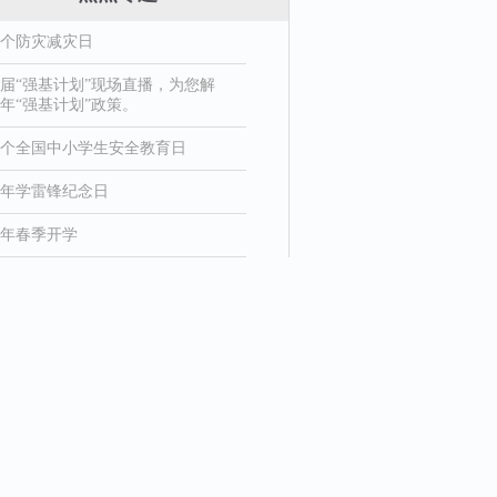
8个防灾减灾日
届“强基计划”现场直播，为您解
年“强基计划”政策。
1个全国中小学生安全教育日
26年学雷锋纪念日
26年春季开学