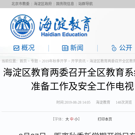
北京市教委
|
海淀区政府
|
国务院信息
|
站群导航
概况
新闻
公开
当前位置：
首页
>
专题
>
2019年秋季开学
>
开学资讯
> 海淀区教育两委召开全区教
海淀区教育两委召开全区教育系
准备工作及安全工作电视
时间:2019-08-28 14:05
海淀教育
148次浏览
【字体：
大
中
小
】
打印本页