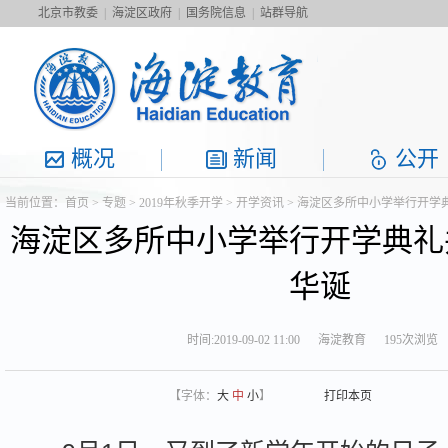
北京市教委
|
海淀区政府
|
国务院信息
|
站群导航
概况
新闻
公开
当前位置：
首页
>
专题
>
2019年秋季开学
>
开学资讯
> 海淀区多所中小学举行开学
海淀区多所中小学举行开学典礼
华诞
时间:2019-09-02 11:00
海淀教育
195次浏览
【字体：
大
中
小
】
打印本页