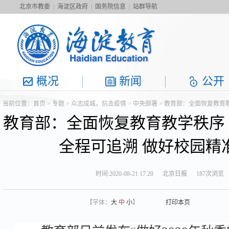
北京市教委
|
海淀区政府
|
国务院信息
|
站群导航
概况
新闻
公开
当前位置：
首页
>
专题
>
众志成城，抗击疫情
>
中央部署
> 教育部：全面恢复教育
教育部：全面恢复教育教学秩序
全程可追溯 做好校园精
时间:2020-08-21 17:20
北京日报
187次浏览
【字体：
大
中
小
】
打印本页