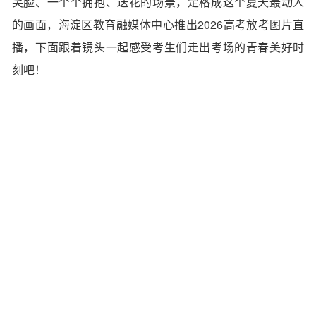
笑脸、
一个个拥抱、送花的场景，
定格成这个夏天最动人
的画面，
海淀区教育融媒体中心推出
2026高考放考图片直
播，
下面跟着镜头
一起感受考生们
走出考场的青春美好时
刻吧！