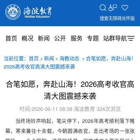
搜索
无障碍
关怀版
首页
概况
新闻
公开
服务
专题
站群导航
当前位置：
>
>
> 合笔如愿，奔赴山海！
首页
新闻
海教动态
2026高考收官高清大图震撼来袭
合笔如愿，奔赴山海！2026高考收官高
清大图震撼来袭
时间:2026-06-11 08:08
海淀教育
324次浏览
当终场铃声响起，
笔尖停下，
2026年高考顺利落下帷
幕，
寒来暑往十余载，
今朝圆满收官，
走出考场的
一张张