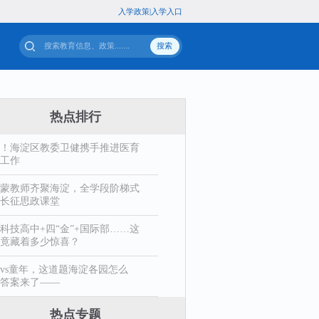
入
专题
站群导航
热点排行
！海淀区教委卫健携手推进医育
工作
蒙教师齐聚海淀，全学段阶梯式
长征思政课堂
科技高中+四“金”+国际部……这
竟藏着多少惊喜？
vs童年，这道题海淀各园怎么
答案来了——
热点专题