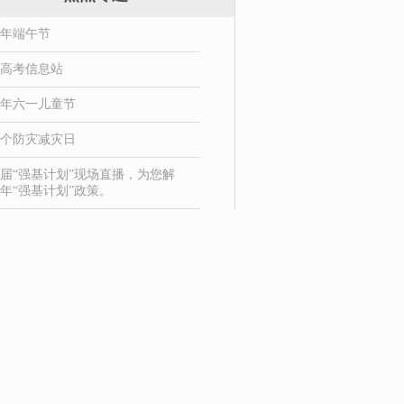
26年端午节
26高考信息站
26年六一儿童节
8个防灾减灾日
届“强基计划”现场直播，为您解
年“强基计划”政策。