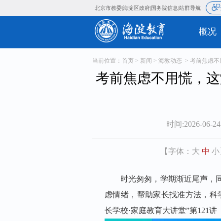
北京市教委
海淀区政府
国务院信
|
|
当前位置：
首页
>
新闻
>
海教动态
> 考前焦虑
考前焦虑不用慌，这
时间:2026-06-24
【字体：
大
中
小
时光匆匆，学期渐近尾声，
虑情绪，
帮助家长找准方法，
科
长学校·家庭教育大讲堂”
第121