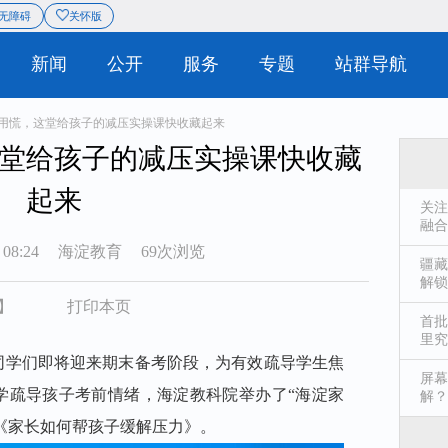
息
站群导航
无障碍
关怀版
|
概况
新闻
公开
服务
不用慌，这堂给孩子的减压实操课快收藏起来
堂给孩子的减压实操课快收藏
起来
关注
融合
 08:24
海淀教育
69次浏览
疆藏
解锁
】
打印本页
首批
里究
同学们即将迎来期末备考阶段，
为有效疏导学生焦
屏幕
学疏导孩子考前情绪，
海淀教科院举办了“
海淀家
解？
讲《家长如何帮孩子缓解压力》。