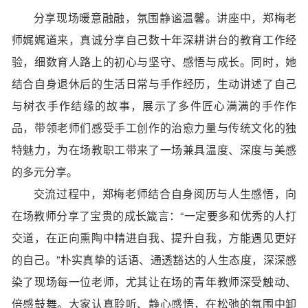
分享现场暖意融融，氛围静谧温馨。讲座中，郑梅老
师娓娓道来，真诚分享自己数十年深耕讲台的教育工作经
验，细数育人路上的初心与坚守、感悟与成长。同时，她
结合自身退休后的生活日常与手作经历，生动讲述了自己
与树衣手作结缘的故事，展示了多件匠心满满的手作作
品，带领老师们感受手工创作的治愈力量与传统文化的独
特魅力，为在场教职工带来了一场兼具温度、深度与美感
的多元分享。
交流过程中，郑梅老师结合自身阅历与人生感悟，向
在场教师分享了宝贵的成长箴言：“一定要多和优秀的人打
交道，在正向熏陶中精进自我、提升自我，方能遇见更好
的自己。”朴实真挚的话语、通透豁达的人生态度，深深感
染了现场每一位老师，尤其让在场的青年教师深受触动、
倍感鼓舞。大家认真聆听、静心感悟，在松弛的氛围中卸