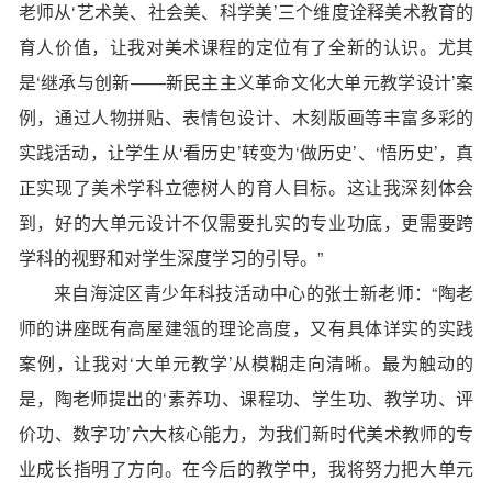
老师从‘艺术美、社会美、科学美’三个维度诠释美术教育的
育人价值，让我对美术课程的定位有了全新的认识。尤其
是‘继承与创新——新民主主义革命文化大单元教学设计’案
例，通过人物拼贴、表情包设计、木刻版画等丰富多彩的
实践活动，让学生从‘看历史’转变为‘做历史’、‘悟历史’，真
正实现了美术学科立德树人的育人目标。这让我深刻体会
到，好的大单元设计不仅需要扎实的专业功底，更需要跨
学科的视野和对学生深度学习的引导。”
来自海淀区青少年科技活动中心的张士新老师：“陶老
师的讲座既有高屋建瓴的理论高度，又有具体详实的实践
案例，让我对‘大单元教学’从模糊走向清晰。最为触动的
是，陶老师提出的‘素养功、课程功、学生功、教学功、评
价功、数字功’六大核心能力，为我们新时代美术教师的专
业成长指明了方向。在今后的教学中，我将努力把大单元