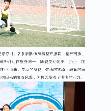
光彩夺目。各参赛队伍身着整齐服装，精神抖擞、
同学们动作整齐划一、舞姿灵动优美，抬手、跳
力扑面而来。灵动的身姿、饱满的状态、昂扬的面
自信阳光的青春风采，为校园增添了满满的活力。