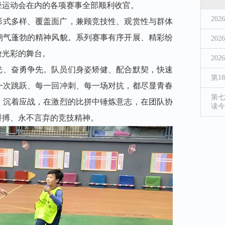
径运动会在内的各项赛事全部顺利收官。
20
形式多样、覆盖面广，兼顾竞技性、观赏性与群体
朝气蓬勃的精神风貌。系列赛事有序开展、精彩纷
20
放光彩的舞台。
20
光、奋勇争先。队员们身姿矫健、配合默契，快速
第1
一次跳跃、每一回冲刺、每一场对抗，都尽显青春
第七
、沉着应战，在激烈的比拼中锤炼意志，在团队协
读今
拼搏、永不言弃的竞技精神。