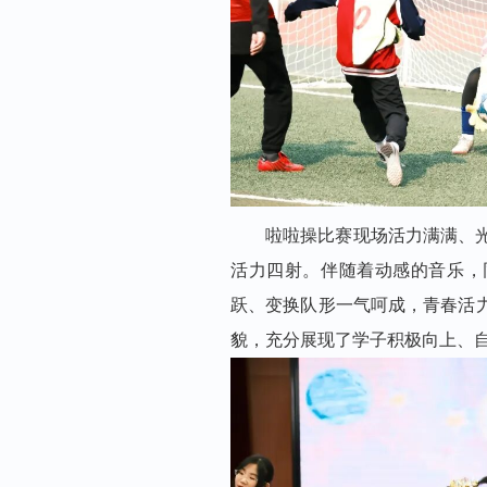
啦啦操比赛现场活力满满、
活力四射。伴随着动感的音乐，
跃、变换队形一气呵成，青春活
貌，充分展现了学子积极向上、