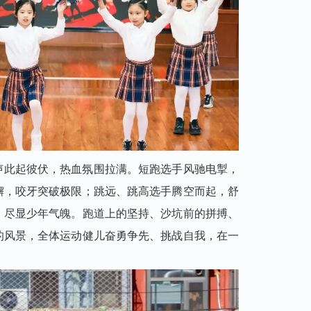
声此起彼伏，热血氛围拉满。短跑选手风驰电掣，
懈，咬牙突破极限；跳远、跳高选手腾空而起，舒
，尽显少年气魄。跑道上的坚持、沙坑前的拼搏、
的风景，全体运动健儿奋勇争先、挑战自我，在一