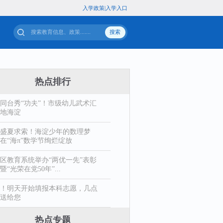
入
专题
站群导航
热点排行
同台秀“功夫”！市级幼儿武术汇
地海淀
盛夏求索！海淀少年的数理梦
在“海π”数学节绚烂绽放
区教育系统举办“两优一先”表彰
暨“光荣在党50年”...
！明天开始填报本科志愿，几点
送给您
热点专题