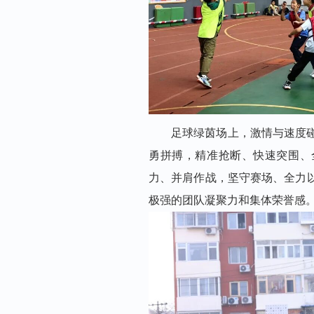
足球绿茵场上，激情与速度
勇拼搏，精准抢断、快速突围、
力、并肩作战，坚守赛场、全力
极强的团队凝聚力和集体荣誉感