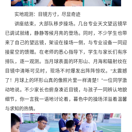
实地观测：目镜方寸，尽显奇迹
讲座结束，大部队移步操场。几台专业天文望远镜早
已调试就绪，静静等候月亮的登场。同时，不少学生也带
来了自己的望远镜，架设在操场一侧，与专业设备一同迎
接星空的馈赠。在老师的悉心指导下，学生与家长们有序
排队，逐一观测。当月球表面的环形山、月海和辐射纹在
目镜中清晰可见时，现场不时爆发出阵阵惊叹。“太震撼
了！月球上的环形山真的像照片里一样清楚！”一位同学激
动地说。不少家长也俯身凑近目镜，与孩子一同辨认地貌
细节，你一言我一语地讨论着，暮色中的操场洋溢着温馨
与求知的热情。