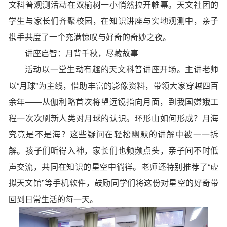
文科普观测活动在双榆树一小悄然拉开帷幕。天文社团的
学生与家长们齐聚校园，在知识讲座与实地观测中，亲子
携手共度了一个充满惊叹与好奇的奇妙之夜。
讲座启智：月背千秋，尽藏故事
活动以一堂生动有趣的天文科普讲座开场。主讲老师
以“月球”为主线，借助丰富的影像资料，带领大家穿越四百
余年——从伽利略首次将望远镜指向月面，到我国嫦娥工
程一次次刷新人类对月球的认识。环形山如何形成？
月海
究竟是不是海？这些疑问在轻松幽默的讲解中被一一拆
解。孩子们听得入神，家长们也频频点头，亲子间不时低
声交流，共同在知识的星空中徜徉。老师还特别推荐了“
虚
拟天文馆
”等手机软件，鼓励同学们将这份对星空的好奇带
回到日常生活的每一天。