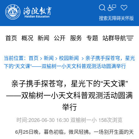
搜索
无障碍
关怀版
首页
概况
新闻
公开
服务
专题
站群导航
当前位置：
>
>
> 亲子携手探苍穹，星光
首页
新闻
校园新闻
下的“天文课”——双榆树一小天文科普观测活动圆满举行
亲子携手探苍穹，星光下的“天文课”
——双榆树一小天文科普观测活动圆满
举行
时间:2026-06-30 16:30
双榆树一小
158次浏览
6月25日晚，暮色初临，微风轻拂。一场别开生面的天