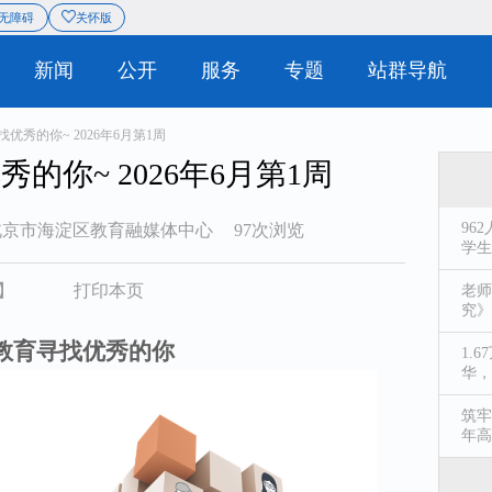
息
站群导航
无障碍
关怀版
|
概况
新闻
公开
服务
优秀的你~ 2026年6月第1周
的你~ 2026年6月第1周
96
北京市海淀区教育融媒体中心
97次浏览
学生
】
打印本页
老师
究》
教育寻找优秀的你
1.
华，
筑牢
年高