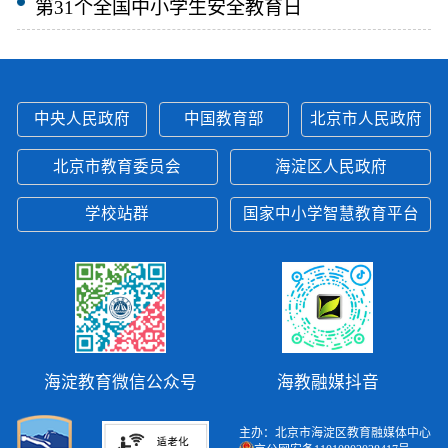
第31个全国中小学生安全教育日
中央人民政府
中国教育部
北京市人民政府
北京市教育委员会
海淀区人民政府
学校站群
国家中小学智慧教育平台
海淀教育微信公众号
海教融媒抖音
主办：北京市海淀区教育融媒体中心