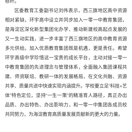
标杆。
区委教育工委副书记刘伟表示，西三旗地区高中资源
相对紧缺，环宇高中设立并同步加入一零一中教育集团，
是海淀区深化新型集团化办学、推动新建校高起点发展的
又一生动实践，进一步丰富了西三旗地区的高中教育资源
多元供给。加入优质教育集团既是机遇，更是责任。希望
环宇高级中学珍惜这一宝贵的成长平台，主动对接一零一
中教育集团的先进理念与管理体系，全面融入集团课程共
建、师资联培、教研一体的发展格局，在文化共融、资源
共享、质量共进中快速实现内涵提升。学校要立足“科技+艺
体”特色定位，坚持“一生一策”的精准育人路径，真正办出
品质、办出特色、办出影响力，和一零一中集团各成员校
共同努力，
为海淀教育高质量发展贡献新的更大的力量。