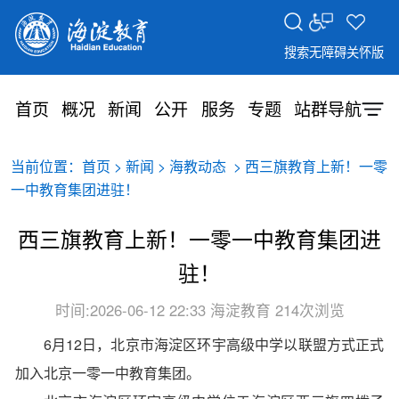
搜索
无障碍
关怀版
首页
概况
新闻
公开
服务
专题
站群导航
当前位置：
>
>
> 西三旗教育上新！一零
首页
新闻
海教动态
一中教育集团进驻！
西三旗教育上新！一零一中教育集团进
驻！
时间:2026-06-12 22:33
海淀教育
214次浏览
6月12日，北京市海淀区环宇高级中学以联盟方式正式
加入北京一零一中教育集团。