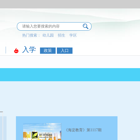
热门搜索：
幼儿园
招生
学区
入学
政策
入口
学区信息
教育要闻
上中学
名师事迹
机构职责
成果展示
职业教育
宣传专题
教育报
机构信息
组织引领
党建杂志
教师服务
历史专题
领导信息
教育风貌
视频新闻
行政审批
内设机构
标识释义
《海淀教育》第1117期