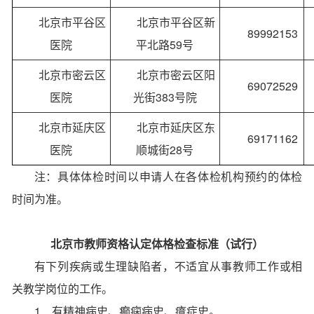
北京市平谷区
北京市平谷区新
89992153
医院
平北路59号
北京市密云区
北京市密云区阳
69072529
医院
光街383号院
北京市延庆区
北京市延庆区东
69171162
医院
顺城街28号
注：具体体检时间以申请人在各体检机构预约的体检
时间为准。
北京市教师资格认定体格检查标准（试行）
有下列疾病或生理缺陷者，不适宜从事教师工作或相
关教学岗位的工作。
1．有精神病史、癫痫病史、癔症史。