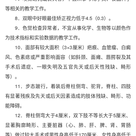
等相关的教学工作。
8．双眼中好眼最佳矫正视力低于4.5（0.3）。
9．色觉检查异常者，不宜从事化学、生物等以颜色作
为技术指标和实验数据的教学工作。
10．面部有较大面积（3×3厘米）疤痕、血管瘤、白癜
风、色素痣或严重影响面容（如斜颈、面瘫、唇腭裂及其
手术后遗症、一眼失明及五官先天或后天性残缺、畸形
等）。
11．步态跛行，着装后脊柱侧弯、驼背，脊柱、四肢
有显著残疾及先天或后天因素造成的肢体残缺、畸形、功
能障碍。
12．脊柱侧弯大于4厘米，双下肢不等长大于5厘米、
显著胸廓畸形、主要脏器（心、肺、肝、脾、肾、胃肠
等）做过较大手术或男性身高低于170厘米、女性身高低于