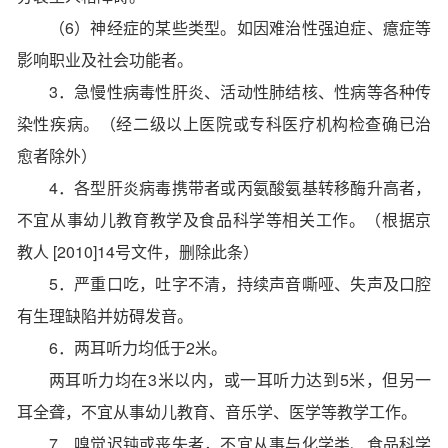
（6）神经症的某些类型。如因难治性强迫症、癔症等
影响职业及社会功能者。
3．急慢性病毒性肝炎、活动性肺结核、性病等各种传
染性疾病。（经二级以上医院或专科医疗机构检查确已治
愈者除外）
4．各型肝炎病毒携带者或丙氨酸氨基转移酶升高者，
不宜从事幼儿教育教学及食品科学等相关工作。（根据京
教人 [2010]14号文件，删除此条）
5．严重口吃，吐字不清，持续声音嘶哑、失声及口腔
有生理缺陷并妨碍发音。
6．两耳听力均低于2米。
两耳听力均在3米以内，或一耳听力达到5米，但另一
耳全聋，不宜从事幼儿教育、音乐学、医学等教学工作。
7．嗅觉迟钝或丧失者，不宜从事与化学类、食品科学