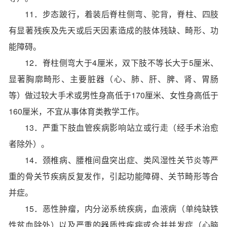
11．步态跛行，着装后脊柱侧弯、驼背，脊柱、四肢
有显著残疾及先天或后天因素造成的肢体残缺、畸形、功
能障碍。
12．脊柱侧弯大于4厘米，双下肢不等长大于5厘米、
显著胸廓畸形、主要脏器（心、肺、肝、脾、肾、胃肠
等）做过较大手术或男性身高低于170厘米、女性身高低于
160厘米，不宜从事体育类教学工作。
13．严重下肢血管疾病影响站立或行走（经手术治愈
者除外）。
14．颈椎病、腰椎间盘突出症、类风湿性关节炎等严
重的骨关节疾病反复发作，引起功能障碍、关节畸形等合
并症。
15．恶性肿瘤，内分泌系统疾病，血液病（单纯缺铁
性贫血除外）以及严重的器质性疾病或合并并发症（心脑