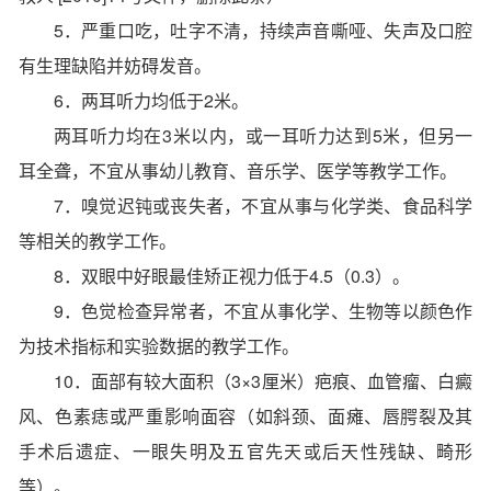
5．严重口吃，吐字不清，持续声音嘶哑、失声及口腔
有生理缺陷并妨碍发音。
6．两耳听力均低于2米。
两耳听力均在3米以内，或一耳听力达到5米，但另一
耳全聋，不宜从事幼儿教育、音乐学、医学等教学工作。
7．嗅觉迟钝或丧失者，不宜从事与化学类、食品科学
等相关的教学工作。
8．双眼中好眼最佳矫正视力低于4.5（0.3）。
9．色觉检查异常者，不宜从事化学、生物等以颜色作
为技术指标和实验数据的教学工作。
10．面部有较大面积（3×3厘米）疤痕、血管瘤、白癜
风、色素痣或严重影响面容（如斜颈、面瘫、唇腭裂及其
手术后遗症、一眼失明及五官先天或后天性残缺、畸形
等）。