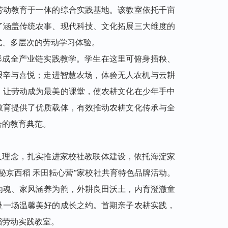
劳动教育于一体的综合实践基地。该教室依托千亩
了涵盖传统农事、现代科技、文化拓展三大维度的
式、多层次的劳动学习体验。
形成全产业链实践教学。学生在这里可俯身插秧、
艰辛与喜悦；走进智慧农场，体验无人农机与云耕
。让劳动成为最美的课堂，使农耕文化在少年手中
教育提供了优质载体，有效推动农耕文化传承与全
合的教育典范。
人理念，扎实推进家校社教联体建设，依托海淀家
秘京西稻 禾田耘心营”家校社共育特色品牌活动。
为魂、家风涵养为韵，外耕良田沃土，内育澄澈童
赴一场温馨美好的成长之约。
首期亲子农耕实践，
稻劳动实践教室
。