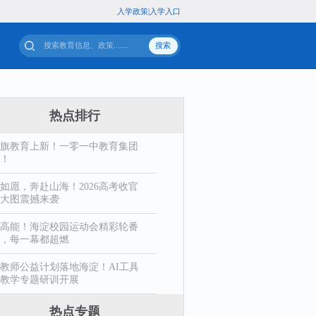
入
专题
站群导航
热点排行
旗教育上新！一零一中教育集团
！
如愿，奔赴山海！2026高考收官
大图震撼来袭
高能！海淀校园运动会精彩轮番
，每一幕都超燃
教师公益计划落地海淀！AI工具
教学专题研训开展
热点专题