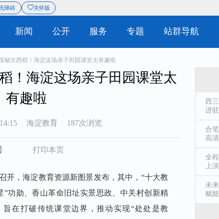
息
站群导航
无障碍
关怀版
|
概况
新闻
公开
服务
、探秘京西稻！海淀这场亲子田园课堂太有趣啦
稻！海淀这场亲子田园课堂太
有趣啦
西三
进驻
14:15
海淀教育
187次浏览
合笔
高清
】
打印本页
全程
上演
大会召开，海淀教育资源新图景发布，其中，“十大教
未来
星”功勋、香山革命旧址实景思政、中关村创新精
赋能
，旨在打破传统课堂边界，推动实现“处处是教