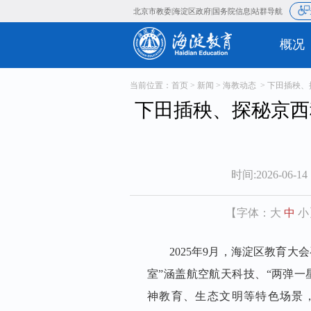
北京市教委
海淀区政府
国务院信
|
|
当前位置：
首页
>
新闻
>
海教动态
> 下田插秧
下田插秧、探秘京西
时间:2026-06-14 
【字体：
大
中
小
2025年9月，海淀区教育
室”涵盖航空航天科技、“两弹一
神教育、生态文明等特色场景