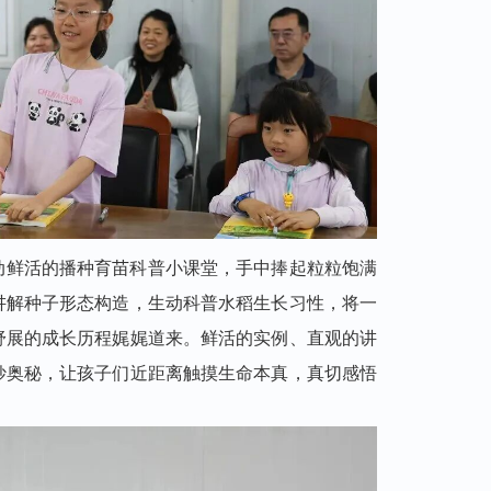
动鲜活的播种育苗科普小课堂，手中捧起粒粒饱满
讲解种子形态构造，生动科普水稻生长习性，将一
舒展的成长历程娓娓道来。鲜活的实例、直观的讲
妙奥秘，让孩子们近距离触摸生命本真，真切感悟