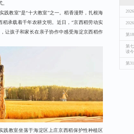
式。
20
实践教室
”是“十大教室”之一。稻香漫野，扎根海
西稻承载着千年农耕文明。近日，“京西稻劳动实
20
践，让孩子和家长在亲子协作中感受海淀京西稻作
第1
第七
读今
第3
实践教室
坐落于海淀区上庄京西稻保护性种植区