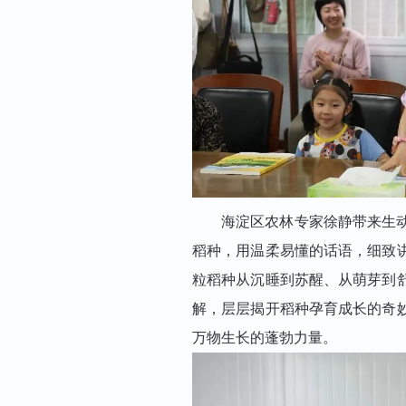
海淀区农林专家徐静带来生
稻种，用温柔易懂的话语，细致
粒稻种从沉睡到苏醒、从萌芽到
解，层层揭开稻种孕育成长的奇
万物生长的蓬勃力量。