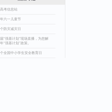
26高考信息站
26年六一儿童节
8个防灾减灾日
届“强基计划”现场直播，为您解
年“强基计划”政策。
1个全国中小学生安全教育日