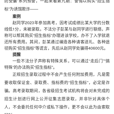
防受骗”系列预警
，一起来看第九期：警惕
以购买“招生指
标”为诱饵欺诈——
案例
赵同学2023年参加高考，因考试成绩比某大学的分数
线低1分，未被录取。不法分子彭某与赵同学进行联络，声
称可以帮其购买“招生指标”办理进该学校，办不了入学就退
还所有费用。其间，彭某通过编造各种请客送礼、各种途
径购买“招生指标”等谎言，先后从赵同学处骗得40600元。
提醒
一些不法分子声称有特殊关系，可以通过“走后门”“搞
特殊”的办法购买“招生指标”。
正规招生录取过程中不会产生任何附加费用，凡是需
要收取保证金、录取费、指标费的“招生指标”，必定是诈
骗。高考录取期间，各省级招生考试机构将会对未完成的
招生计划进行网上公开征集志愿录取，并非针对具体个
人，不会委托任何中介或私下操作，更不会以此为由索取